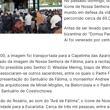
No passado domingo, dia 
ícone de Nossa Senhora
mundo em defesa da vida
percorrido cerca de 65.
Antes de ser levado para
bizantina do “Domus Pac
Aí foi venerado por cent
00, a imagem foi transportada para a Capelinha das Apari
ado da imagem de Nossa Senhora de Fátima, para a recita
foi presidida pelo Senhor D. Wieslaw Mering, bispo de Wlo
e associaram-se outros sacerdotes, entre os quais o Padre 
epresentação do Santuário de Fátima, o monsenhor Andrew
 da arquidiocese de Minsk-Mogilev, na Bielorrússia e o Pad
 Santuário de Czestochowa.
ção do Rosário, ao som do “Avé de Fátima”, o ícone de Noss
ndade para a Eucaristia. Cerca de três mil pessoas, entre 