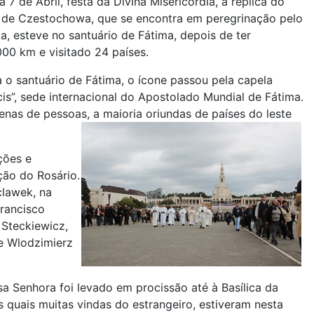
7 de Abril, festa da Divina Misericórdia, a réplica do
 de Czestochowa, que se encontra em peregrinação pelo
, esteve no santuário de Fátima, depois de ter
000 km e visitado 24 países.
 o santuário de Fátima, o ícone passou pela capela
is”, sede internacional do Apostolado Mundial de Fátima.
enas de pessoas, a maioria oriundas de países do leste
ções e
ção do Rosário.
clawek, na
Francisco
 Steckiewicz,
re Wlodzimierz
a Senhora foi levado em procissão até à Basílica da
as quais muitas vindas do estrangeiro, estiveram nesta