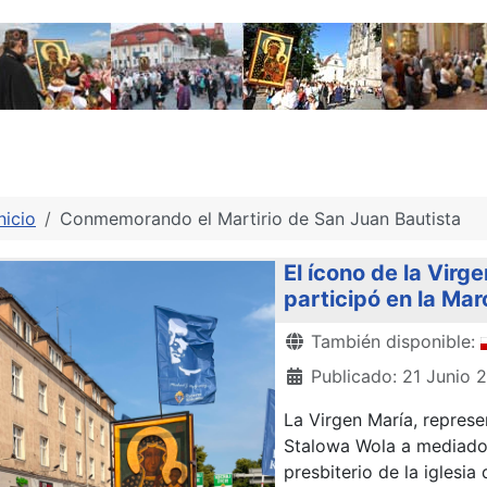
nicio
Conmemorando el Martirio de San Juan Bautista
El ícono de la Vir
participó en la Mar
Detalles
También disponible:
Publicado: 21 Junio 
La Virgen María, repres
Stalowa Wola a mediados
presbiterio de la iglesia