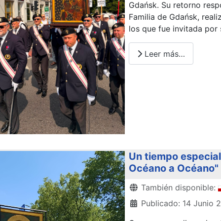
Gdańsk. Su retorno respo
Familia de Gdańsk, realiz
los que fue invitada por
Leer más…
Un tiempo especial 
Océano a Océano" y
Detalles
También disponible:
Publicado: 14 Junio 