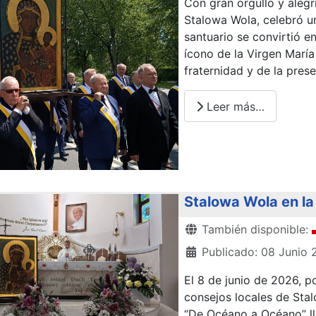
Con gran orgullo y alegr
Stalowa Wola, celebró u
santuario se convirtió e
ícono de la Virgen María
fraternidad y de la pres
Leer más…
Stalowa Wola en la 
Detalles
También disponible:
Publicado: 08 Junio
El 8 de junio de 2026, p
consejos locales de Sta
“De Océano a Océano” lle