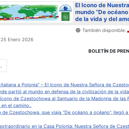
El Icono de Nuestr
mundo “De océano a
de la vida y del am
Detalles
También disponible:
: 25 Enero 2026
BOLETÍN DE PRE
…
a italiana a Polonia” – El Icono de Nuestra Señora de Czes
de partió al mundo en defensa de la civilización de la vida,
l ícono de Czestochowa al Santuario de la Madonna de las F
 en el camino..
 de Czestochowa, que viaja “De océano a océano”, llegó a l
extraordinario en la Casa Polonia: Nuestra Señora de Czes