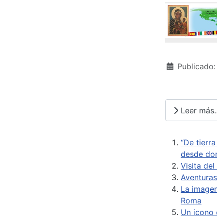
Publicado
Leer más
“De tierr
desde don
Visita de
Aventuras
La imagen
Roma
Un icono 