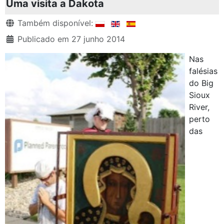
Uma visita a Dakota
Detalhes
Também disponível:
Publicado em 27 junho 2014
Nas
falésias
do Big
Sioux
River,
perto
das