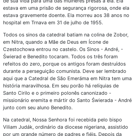
de sua vida para uma das mulheres presas a ela. Ela
estava em uma prisão de segurança rigorosa, onde ela
estava gravemente doente. Ela morreu aos 38 anos no
hospital em Trnava em 31 de julho de 1955.
Todos os sinos da catedral batiam na colina de Zobor,
em Nitra, quando a Mãe de Deus em Ícone de
Czestochowa entrou no castelo. Os Sinos - André, -
Świerad e Benedito tocaram. Todos os três foram
refeitos do zero, porque os antigos foram destruídos
durante a perseguição comunista. Deve ser lembrado
aqui que a Catedral de São Emeráma em Nitra tem uma
história maravilhosa. Em seu porão há relíquias de
Santo Cirilo e o primeiro polonês canonizado -
missionário eremita e mártir do Santo Świerada - André
junto com seu aluno Benedito.
Na catedral, Nossa Senhora foi recebida pelo bispo
Viliam Judák, ordinário da diocese nigeriana, assistido
por um grande número de padres e fiéis. Depois da