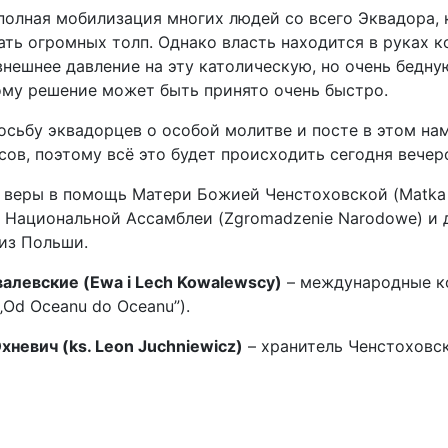
олная мобилизация многих людей со всего Эквадора, к
ь огромных толп. Однако власть находится в руках к
внешнее давление на эту католическую, но очень бедну
ому решение может быть принято очень быстро.
сьбу эквадорцев о особой молитве и посте в этом наме
сов, поэтому всё это будет происходить сегодня вече
 веры в помощь Матери Божией Ченстоховской (Matka 
 Национальной Ассамблеи (Zgromadzenie Narodowe) и 
из Польши.
валевские (Ewa i Lech Kowalewscy)
– международные к
 „Od Oceanu do Oceanu”).
невич (ks. Leon Juchniewicz)
– хранитель Ченстоховск