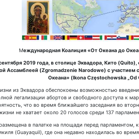
М
еждународная Коалиция «От Океана до Океа
 сентября 2019 года, в столице Эквадора, Кито (Quito
ой Ассамблеей (Zgromadzenie Narodowe) с участием 
Океана» (Ikona Częstochowska „Od 
изни из Эквадора обеспокоены возможностью введени
лной легализации абортов и свободного доступа к мар
ятность, что во время ближайшего заседания во вторн
изни не хватает около 20 голосов среди 137 парламен
размещена в палатке на площади перед парламентом, к
якиля (Guayaquil), где она недавно находилась во врем