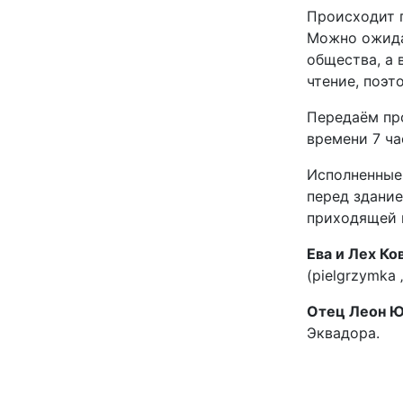
Происходит п
Можно ожидат
общества, а 
чтение, поэт
Передаём про
времени 7 ча
Исполненные
перед здание
приходящей 
Ева и Лех Ко
(pielgrzymka
Отец Леон Юх
Эквадора.