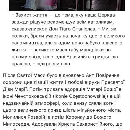
– Захист життя — це тема, яку наша Церква
завжди рішуче рекомендує всім католикам, –
сказав єпископ Дон Тіаго Станіслав. – Ми, як
поляки, брали участь на початку цього великого
паломництва, але згодом воно набуло власного
життя — великого масштабу мандрівки по
цілому світу, і сьогодні Бразилія є тридцятою
країною, – підкреслив він
Після Святої Меси було відновлено Акт Повірення
охорони цивілізації життя і любові в руки Пресвятої
Діви Марії. Потім тривала адорація Матері Божої в
Іконі Ченстоховській (Ikonie Częstochowskiej) в цій
надзвичайній атмосфері, коли внизу сяяли вогні
цього величезного понад шість мільйонного міста.
Молилися Розарій, а потім Коронку до Божого
Милосердя. Адорували Христа Євхаристійного, що