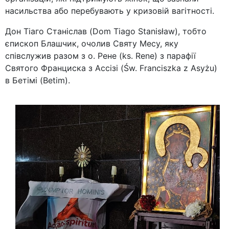
насильства або перебувають у кризовій вагітності.
Дон Тіаго Станіслав (Dom Tiago Stanisław), тобто
єпископ Блашчик, очолив Святу Месу, яку
співслужив разом з о. Рене (ks. Rene) з парафії
Святого Франциска з Ассізі (Św. Franciszka z Asyżu)
в Бетімі (Betim).