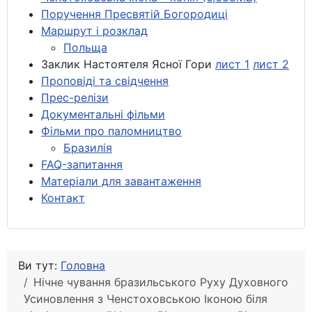
Поручення Пресвятій Богородиці
Маршрут і розклад
Польща
Заклик Настоятеля Ясної Гори
лист 1
лист 2
Проповіді та свідчення
Прес-релізи
Документальні фільми
Фільми про паломництво
Бразилія
FAQ-запитання
Матеріали для завантаження
Контакт
Ви тут:
Головна
Нічне чування бразильського Руху Духовного
Усиновлення з Ченстоховською Іконою біля