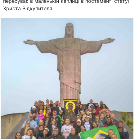
перебуває в маленькій каплиці в постаменті статуї
Христа Відкупителя.