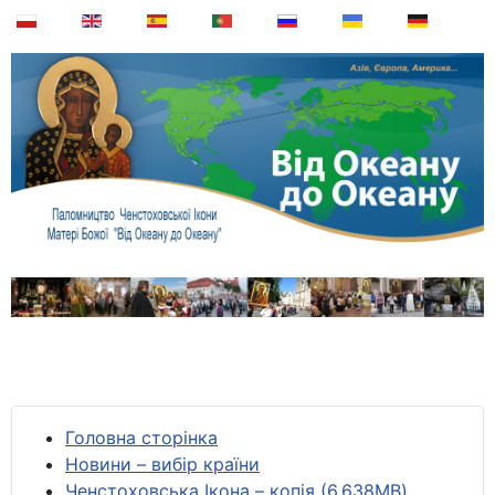
Головна сторінка
Новини – вибір країни
Ченстоховська Ікона – копія (6,638MB)