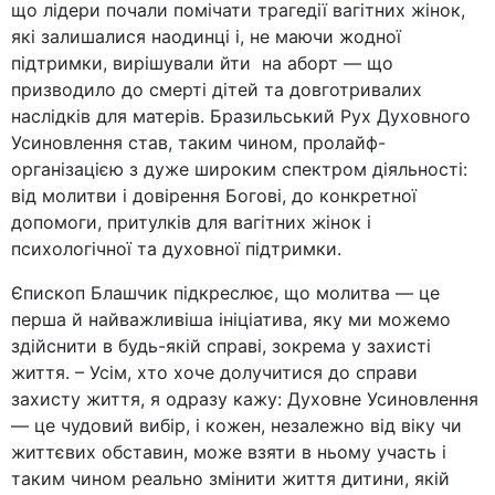
що лідери почали помічати трагедії вагітних жінок,
які залишалися наодинці і, не маючи жодної
підтримки, вирішували йти на аборт — що
призводило до смерті дітей та довготривалих
наслідків для матерів. Бразильський Рух Духовного
Усиновлення став, таким чином, пролайф-
організацією з дуже широким спектром діяльності:
від молитви і довірення Богові, до конкретної
допомоги, притулків для вагітних жінок і
психологічної та духовної підтримки.
Єпископ Блашчик підкреслює, що молитва — це
перша й найважливіша ініціатива, яку ми можемо
здійснити в будь-якій справі, зокрема у захисті
життя. – Усім, хто хоче долучитися до справи
захисту життя, я одразу кажу: Духовне Усиновлення
— це чудовий вибір, і кожен, незалежно від віку чи
життєвих обставин, може взяти в ньому участь і
таким чином реально змінити життя дитини, якій