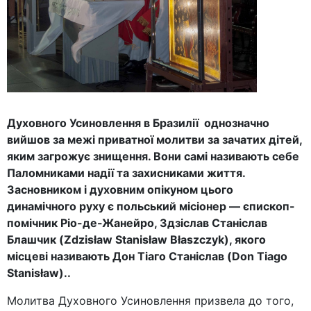
Духовного Усиновлення в Бразилії однозначно
вийшов за межі приватної молитви за зачатих дітей,
яким загрожує знищення. Вони самі називають себе
Паломниками надії та захисниками життя.
Засновником і духовним опікуном цього
динамічного руху є польський місіонер — єпископ-
помічник Ріо-де-Жанейро, Здзіслав Станіслав
Блашчик (Zdzisław Stanisław Błaszczyk), якого
місцеві називають Дон Тіаго Станіслав (Don Tiago
Stanisław)..
Молитва Духовного Усиновлення призвела до того,