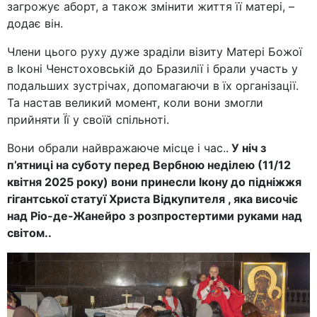
загрожує аборт, а також змінити життя її матері, –
додає він.
Члени цього руху дуже зраділи візиту Матері Божої
в Іконі Ченстоховській до Бразилії і брали участь у
подальших зустрічах, допомагаючи в їх організації.
Та настав великий момент, коли вони змогли
прийняти Її у своїй спільноті.
Вони обрали найвражаюче місце і час.
.
У ніч з
п’ятниці на суботу перед Вербною неділею (11/12
квітня 2025 року) вони принесли Ікону до підніжжя
гігантської статуї Христа Відкупителя , яка височіє
над Ріо-де-Жанейро з розпростертими руками над
світом..