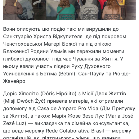
Вони описують цю подію так: ми вирушили до
Санктуарію Христа Відкупителя де під покровом
Ченстоховської Матері Божої та під опікою
Блаженної Родини Ульмів ми пережили моменти
глибокої духовності під час Чування за Життя. У
ньому взяли участь лідери Руху Духовного
Усиновлення з Бетіма (Betim), Сан-Паулу та Ріо-де-
Жанейро
Доріс Хіполіто (Dóris Hipólito) з Місії Двох Життів
(Misji Dwóch Żyć) привела матерів, які отримали
допомогу від Casa de Amparo Pro Vida (Дім Притулку
за Життя), а також Марія Жозе Зезе Лус (Maria José
Zezé Luz) — викладачка та сімейна консультантка,
що веде мережу Rede Colaborativa Brasil — мережу
організацій, які підтримують жінок, що зазнали