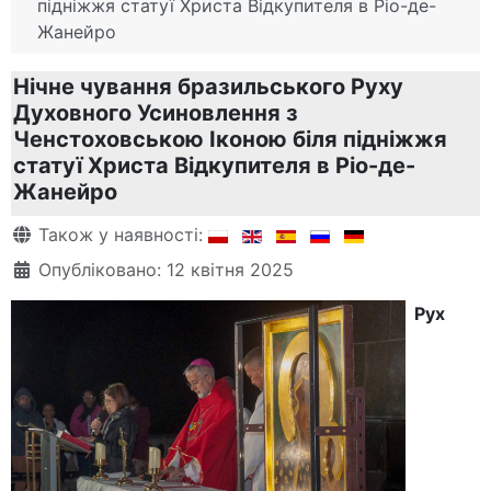
підніжжя статуї Христа Відкупителя в Ріо-де-
Жанейро
Нічне чування бразильського Руху
Духовного Усиновлення з
Ченстоховською Іконою біля підніжжя
статуї Христа Відкупителя в Ріо-де-
Жанейро
Деталі
Також у наявності:
Опубліковано: 12 квітня 2025
Рух