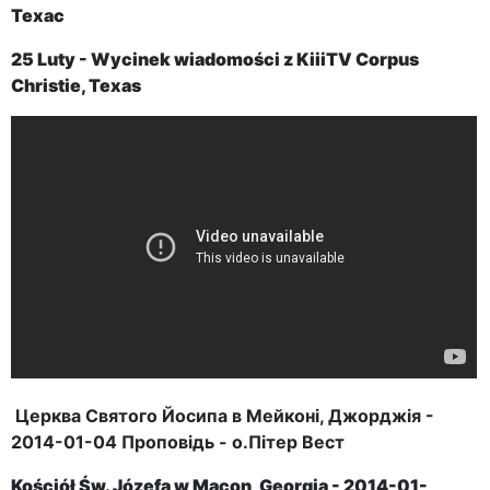
Техас
25 Luty - Wycinek wiadomości z KiiiTV Corpus
Christie, Texas
Церква Святого Йосипа в Мейконі, Джорджія -
2014-01-04 Проповідь - о.Пітер Вест
Kościół Św. Józefa w
Macon, Georgia
-
2014-01-