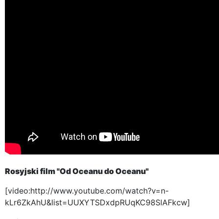
Rosyjski film "Od Oceanu do Oceanu"
[video:http://www.youtube.com/watch?v=n-
kLr6ZkAhU&list=UUXYTSDxdpRUqKC98SlAFkcw]