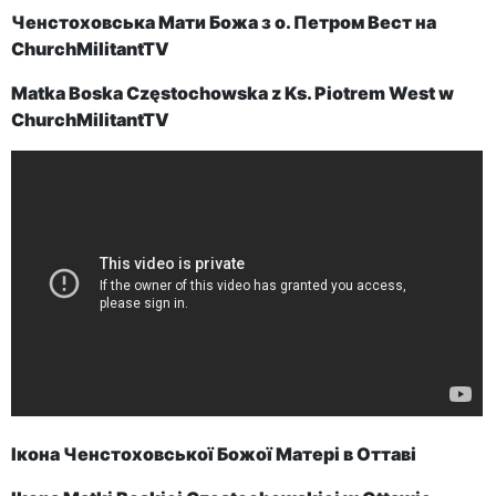
Ченстоховська Мати Божа з о. Петром Вест на
ChurchMilitantTV
Matka Boska Częstochowska z Ks. Piotrem West w
ChurchMilitantTV
Ікона Ченстоховської Божої Матері в Оттаві