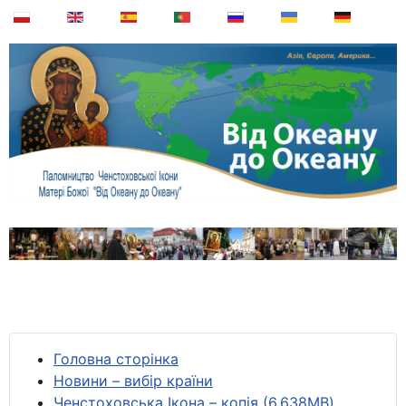
Головна сторінка
Новини – вибір країни
Ченстоховська Ікона – копія (6,638MB)