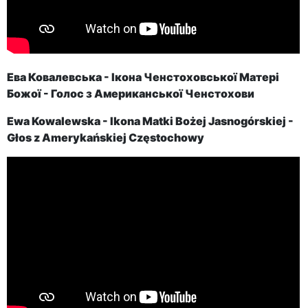
Ева Ковалевська - Ікона Ченстоховської Матері
Божої - Голос з Американської Ченстохови
Ewa Kowalewska - Ikona Matki Bożej Jasnogórskiej -
Głos z Amerykańskiej Częstochowy