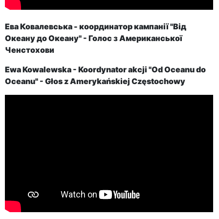
Ева Ковалевська - координатор кампанії "Від
Океану до Океану" - Голос з Американської
Ченстохови
Ewa Kowalewska - Koordynator akcji "Od Oceanu do
Oceanu" - Głos z Amerykańskiej Częstochowy