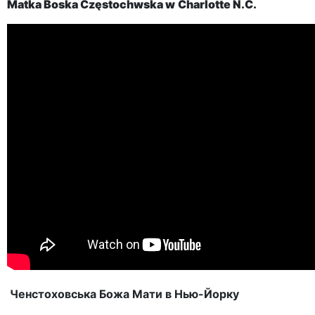
Matka Boska Częstochwska w
Charlotte
N.C.
Ченстоховська Божа Мати в Нью-Йорку