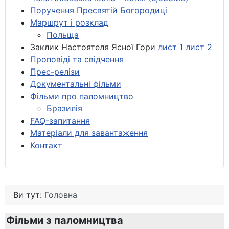
Поручення Пресвятій Богородиці
Маршрут і розклад
Польща
Заклик Настоятеля Ясної Гори
лист 1
лист 2
Проповіді та свідчення
Прес-релізи
Документальні фільми
Фільми про паломництво
Бразилія
FAQ-запитання
Матеріали для завантаження
Контакт
Ви тут:
Головна
Фільми з паломництва