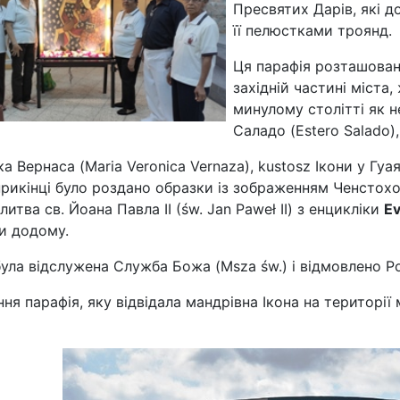
Пресвятих Дарів, які д
її пелюстками троянд.
Ця парафія розташована
західній частині міста
минулому столітті як н
Саладо (Estero Salado)
а Вернаса (Maria Veronica Vernaza), kustosz Ікони у Гу
прикінці було роздано образки із зображенням Ченстохо
итва св. Йоана Павла ІІ (św. Jan Paweł II) з енцикліки
Ev
и додому.
була відслужена Служба Божа (Msza św.) і відмовлено Ро
ня парафія, яку відвідала мандрівна Ікона на території 