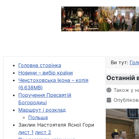
Ви тут:
Гол
Головна сторінка
Новини – вибір країни
Останній в
Ченстоховська Ікона – копія
(6,638MB)
Деталі
Також у н
Поручення Пресвятій
Опубліков
Богородиці
Маршрут і розклад
Польща
Заклик Настоятеля Ясної Гори
лист 1
лист 2