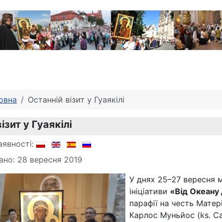
овна
Останній візит у Гуаякілі
ізит у Гуаякілі
аявності:
ано: 28 вересня 2019
У днях 25–27 вересня 
ініціативи
«Від Океану
парафії на честь Матер
Карлос Муньйос (ks. Car