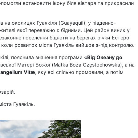
опомогли встановити Ікону біля вівтаря та прикрасили
 на околицях Гуаякіля (Guayaquil), у південно-
, жителі якої переважно є бідними. Цей район виник у
езаконне поселення бідноти на берегах річки Естеро
, коли розвиток міста Гуаякіль вийшов з-під контролю.
аякілі, пояснила значення програми
«Від Океану до
вської Матері Божої (Matka Boża Częstochowska), а на
angelium Vitæ
, яку всі спільно промовили, а потім
зарій.
міста Гуаякіль.