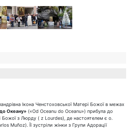
мандрівна Ікона Ченстоховської Матері Божої в межах
 до Океану»
(«Od Oceanu do Oceanu») прибула до
і Божої з Люрду ( z Lourdes), де настоятелем є о.
los Muñoz). Її зустріли жінки з Групи Адорації