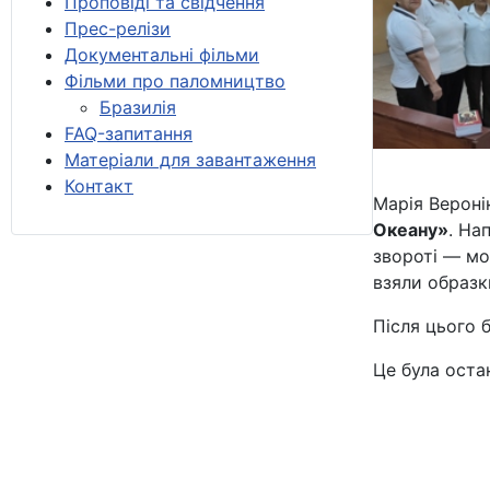
Проповіді та свідчення
Прес-релізи
Документальні фільми
Фільми про паломництво
Бразилія
FAQ-запитання
Матеріали для завантаження
Контакт
Марія Веронік
Океану»
. На
звороті — мол
взяли образк
Після цього 
Це була остан