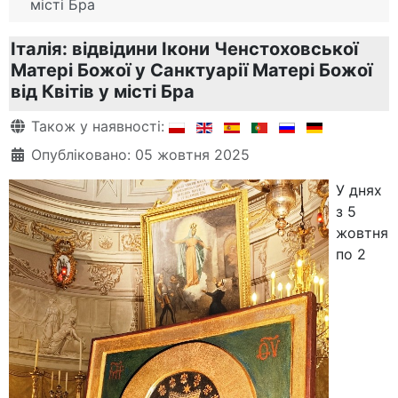
місті Бра
Італія: відвідини Ікони Ченстоховської
Матері Божої у Санктуарії Матері Божої
від Квітів у місті Бра
Деталі
Також у наявності:
Опубліковано: 05 жовтня 2025
У днях
з 5
жовтня
по 2