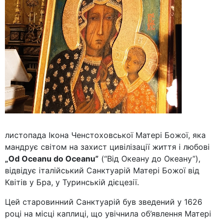
листопада Ікона Ченстоховської Матері Божої, яка
мандрує світом на захист цивілізації життя і любові
„Od Oceanu do Oceanu”
(“Від Океану до Океану”),
відвідує італійський Санктуарій Матері Божої від
Квітів у Бра, у Туринській дієцезії.
Цей старовинний Санктуарій був зведений у 1626
році на місці каплиці, що увічнила об’явлення Матері