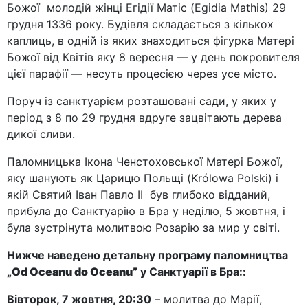
Божої молодій жінці Егідії Матіс (Egidia Mathis) 29
грудня 1336 року. Будівля складається з кількох
каплиць, в одній із яких знаходиться фігурка Матері
Божої від Квітів яку 8 вересня — у день покровителя
цієї парафії — несуть процесією через усе місто.
Поруч із санктуарієм розташовані сади, у яких у
період з 8 по 29 грудня вдруге зацвітають дерева
дикої сливи.
Паломницька Ікона Ченстоховської Матері Божої,
яку шанують як Царицю Польщі (Królowa Polski) і
якій Святий Іван Павло ІІ був глибоко відданий,
прибула до Санктуарію в Бра у неділю, 5 жовтня, і
була зустрінута молитвою Розарію за мир у світі.
Нижче наведено детальну програму паломництва
„Od Oceanu do Oceanu”
у Санктуарії в Бра::
Вівторок, 7 жовтня, 20:30
– молитва до Марії,