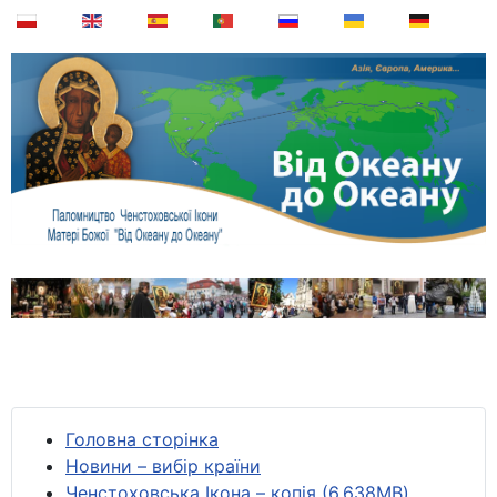
Головна сторінка
Новини – вибір країни
Ченстоховська Ікона – копія (6,638MB)