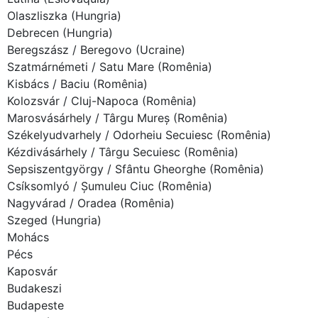
Olaszliszka (Hungria)
Debrecen (Hungria)
Beregszász / Beregovo (Ucraine)
Szatmárnémeti / Satu Mare (Romênia)
Kisbács / Baciu (Romênia)
Kolozsvár / Cluj-Napoca (Romênia)
Marosvásárhely / Târgu Mureș (Romênia)
Székelyudvarhely / Odorheiu Secuiesc (Romênia)
Kézdivásárhely / Târgu Secuiesc (Romênia)
Sepsiszentgyörgy / Sfântu Gheorghe (Romênia)
Csíksomlyó / Șumuleu Ciuc (Romênia)
Nagyvárad / Oradea (Romênia)
Szeged (Hungria)
Mohács
Pécs
Kaposvár
Budakeszi
Budapeste