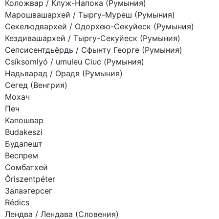
Коложвар / Клуж-Напока (Румыния)
Марошвашархей / Тыргу-Муреш (Румыния)
Секелюдвархей / Одорхею-Секуйеск (Румыния)
Кездивашархей / Тыргу-Секуйеск (Румыния)
Сепсисентдьёрдь / Сфынту Георге (Румыния)
Csíksomlyó / umuleu Ciuc (Румыния)
Надьварад / Орадя (Румыния)
Сегед (Венгрия)
Мохач
Печ
Капошвар
Budakeszi
Будапешт
Веспрем
Сомбатхей
Őriszentpéter
Залаэгерсег
Rédics
Лендва / Лендава (Словения)