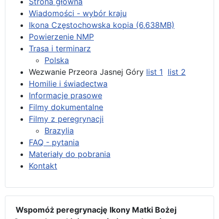
Strona główna
Wiadomości - wybór kraju
Ikona Częstochowska kopia (6,638MB)
Powierzenie NMP
Trasa i terminarz
Polska
Wezwanie Przeora Jasnej Góry
list 1
list 2
Homilie i świadectwa
Informacje prasowe
Filmy dokumentalne
Filmy z peregrynacji
Brazylia
FAQ - pytania
Materiały do pobrania
Kontakt
Wspomóż peregrynację Ikony Matki Bożej