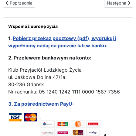
Poprzednia strona: “Z Rosji do Loeches”
Następna stro
Poprzednia
Następna
Wspomóż obronę życia
1.
Pobierz przekaz pocztowy (pdf), wydrukuj i
wypełniony nadaj na poczcie lub w banku.
2. Przelewem bankowym na konto:
Klub Przyjaciół Ludzkiego Życia
ul. Jaśkowa Dolina 47/1a
80-286 Gdańsk
Nr rachunku: 05 1240 1242 1111 0000 1587 7356
3.
Za pośrednictwem PayU:
4.