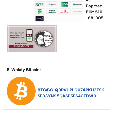
Poprzez
Blik: 510-
188-305
5. Wpłaty Bitcoin:
BTC:BC1Q9PVUPLQ074PKH3FSK
SF33YN95QASP5PSACFDW3