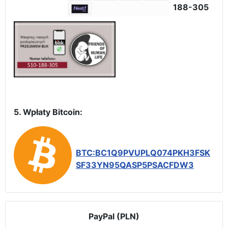
188-305
5. Wpłaty Bitcoin:
BTC:BC1Q9PVUPLQ074PKH3FSK
SF33YN95QASP5PSACFDW3
PayPal (PLN)