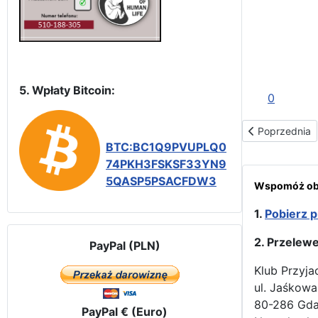
5. Wpłaty Bitcoin:
0
Poprzednia str
Poprzednia
BTC:BC1Q9PVUPLQ0
74PKH3FSKSF33YN9
5QASP5PSACFDW3
Wspomóż obr
1.
Pobierz p
2. Przelew
PayPal (PLN)
Klub Przyja
ul. Jaśkowa
80-286 Gd
PayPal € (Euro)