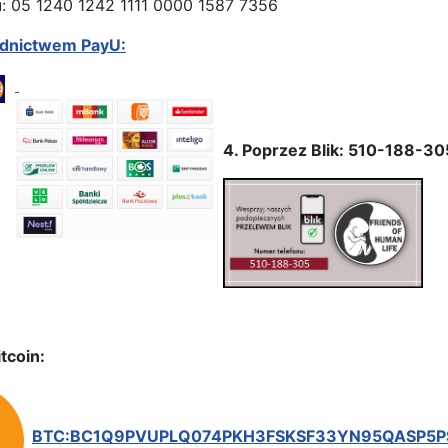
: 05 1240 1242 1111 0000 1587 7356
ednictwem PayU:
4. Poprzez Blik: 510-188-30
tcoin:
BTC:BC1Q9PVUPLQ074PKH3FSKSF33YN95QASP5