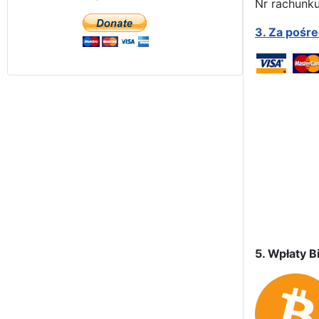
Nr rachunku
3.
Za pośr
5. Wpłaty Bi