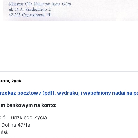
ona: Homilie i świadectwa
onę życia
rzekaz pocztowy (pdf), wydrukuj i wypełniony nadaj na p
em bankowym na konto:
ciół Ludzkiego Życia
 Dolina 47/1a
ańsk