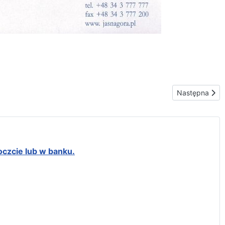
Następna stro
Następna
oczcie lub w banku.