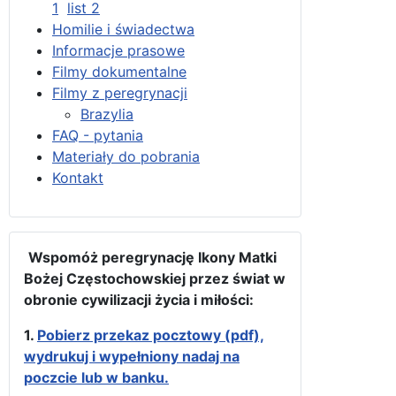
1
list 2
Homilie i świadectwa
Informacje prasowe
Filmy dokumentalne
Filmy z peregrynacji
Brazylia
FAQ - pytania
Materiały do pobrania
Kontakt
Wspomóż peregrynację Ikony Matki
Bożej Częstochowskiej przez świat w
obronie cywilizacji życia i miłości:
1.
Pobierz przekaz pocztowy (pdf),
wydrukuj i wypełniony nadaj na
poczcie lub w banku.