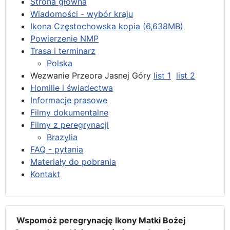
Strona główna
Wiadomości - wybór kraju
Ikona Częstochowska kopia (6,638MB)
Powierzenie NMP
Trasa i terminarz
Polska
Wezwanie Przeora Jasnej Góry
list 1
list 2
Homilie i świadectwa
Informacje prasowe
Filmy dokumentalne
Filmy z peregrynacji
Brazylia
FAQ - pytania
Materiały do pobrania
Kontakt
Wspomóż peregrynację Ikony Matki Bożej