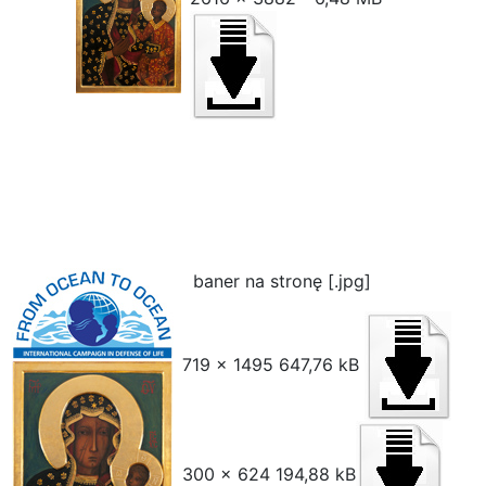
baner na stronę [.jpg]
719 x 1495 647,76 kB
300 x 624 194,88 kB