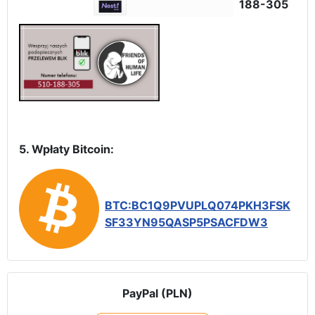
188-305
5. Wpłaty Bitcoin:
BTC:BC1Q9PVUPLQ074PKH3FSK
SF33YN95QASP5PSACFDW3
PayPal (PLN)