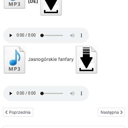
[DE]
Jasnogórskie fanfary
Poprzednia strona: Homilie i świadectwa
Następna stro
Poprzednia
Następna