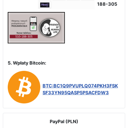
188-305
5. Wpłaty Bitcoin:
BTC:BC1Q9PVUPLQ074PKH3FSK
SF33YN95QASP5PSACFDW3
PayPal (PLN)