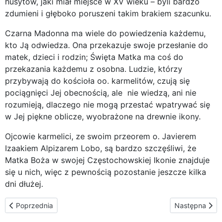
husytów, jaki miał miejsce w XV wieku – byli bardzo
zdumieni i głęboko poruszeni takim brakiem szacunku.
Czarna Madonna ma wiele do powiedzenia każdemu,
kto Ją odwiedza. Ona przekazuje swoje przesłanie do
matek, dzieci i rodzin; Święta Matka ma coś do
przekazania każdemu z osobna. Ludzie, którzy
przybywają do kościoła oo. karmelitów, czują się
pociągnięci Jej obecnością, ale nie wiedzą, ani nie
rozumieją, dlaczego nie mogą przestać wpatrywać się
w Jej piękne oblicze, wyobrażone na drewnie ikony.
Ojcowie karmelici, ze swoim przeorem o. Javierem
Izaakiem Alpizarem Lobo, są bardzo szczęśliwi, że
Matka Boża w swojej Częstochowskiej Ikonie znajduje
się u nich, więc z pewnością pozostanie jeszcze kilka
dni dłużej.
Poprzednia strona: Na spotkaniach przygotowawczych przed ŚD
Następna stro
Poprzednia
Następna