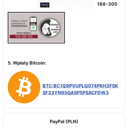
188-305
5. Wpłaty Bitcoin:
BTC:BC1Q9PVUPLQ074PKH3FSK
SF33YN95QASP5PSACFDW3
PayPal (PLN)