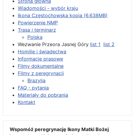
Strona główna
Wiadomości - wybór kraju
Ikona Częstochowska kopia (6,638MB)
Powierzenie NMP
Trasa i terminarz
Polska
Wezwanie Przeora Jasnej Góry
list 1
list 2
Homilie i świadectwa
Informacje prasowe
Filmy dokumentalne
Filmy z peregrynacji
Brazylia
FAQ - pytania
Materiały do pobrania
Kontakt
Wspomóż peregrynację Ikony Matki Bożej