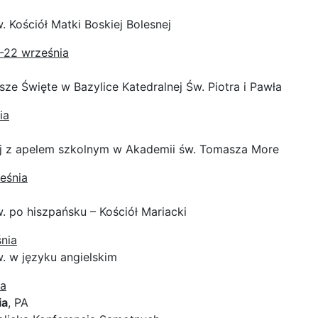
. Kościół Matki Boskiej Bolesnej
1-22 września
sze Święte w Bazylice Katedralnej Św. Piotra i Pawła
ia
j z apelem szkolnym w Akademii św. Tomasza More
eśnia
. po hiszpańsku – Kościół Mariacki
nia
. w języku angielskim
ia
ia
, PA