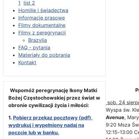
1
list 2
Homilie i świadectwa
Informacje prasowe
Filmy dokumentalne
Filmy z peregrynacji
Brazylia
FAQ - pytania
Materiały do pobrania
Kontakt
P
Wspomóż peregrynację Ikony Matki
Bożej Częstochowskiej przez świat w
sob. 24 sierp
obronie cywilizacji życia i miłości:
Wyspa św. Kl
Avenue
, Mar
1.
Pobierz przekaz pocztowy (pdf),
9:20 Msza Świ
wydrukuj i wypełniony nadaj na
12:15-13:00 
poczcie lub w banku.