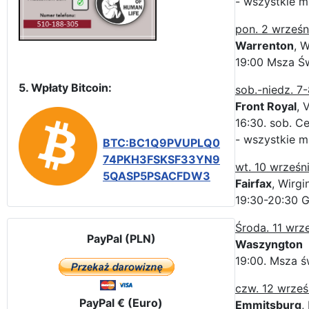
- wszystkie m
pon. 2 wrześn
Warrenton
, W
19:00 Msza Św
5. Wpłaty Bitcoin:
sob.-niedz. 7
Front Royal
, 
16:30. sob. C
- wszystkie m
BTC:BC1Q9PVUPLQ0
74PKH3FSKSF33YN9
wt. 10 wrześn
5QASP5PSACFDW3
Fairfax
, Wirgi
19:30-20:30 G
Środa. 11 wrz
PayPal (PLN)
Waszyngton
19:00. Msza ś
czw. 12 wrześ
PayPal € (Euro)
Emmitsburg
,