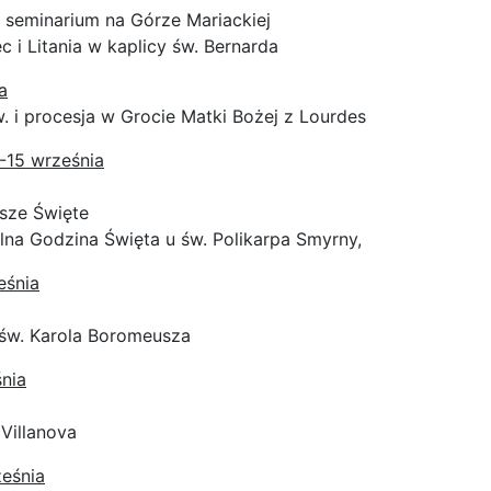
w seminarium na Górze Mariackiej
c i Litania w kaplicy św. Bernarda
a
. i procesja w Grocie Matki Bożej z Lourdes
4-15 września
sze Święte
elna Godzina Święta u św. Polikarpa Smyrny,
eśnia
 św. Karola Boromeusza
nia
 Villanova
ześnia