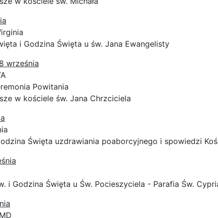
sze w kościele św. Michała
ia
irginia
ięta i Godzina Święta u św. Jana Ewangelisty
-8 września
VA
eremonia Powitania
sze w kościele św. Jana Chrzciciela
ia
nia
odzina Święta uzdrawiania poaborcyjnego i spowiedzi Kości
eśnia
w. i Godzina Święta u Św. Pocieszyciela - Parafia Św. Cypr
nia
 MD