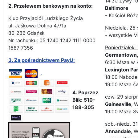
14:30 Żywy r
2. Przelewem bankowym na konto:
Baltimore
- Kościół Róż
Klub Przyjaciół Ludzkiego Życia
ul. Jaśkowa Dolina 47/1a
Niedziela. 25 
80-286 Gdańsk
- wszystkie M
Nr rachunku: 05 1240 1242 1111 0000
Poniedziałek. 
1587 7356
Germantown
3.
Za pośrednictwem PayU:
6:30 Msza w k
Lexington Pa
18:00 Naboże
19:00 Msza św
4. Poprzez
czw. 29 sierp
Blik: 510-
Gainesville
, W
188-305
19:00 Msza Św
sob.-niedz. 31
Annandale
, W