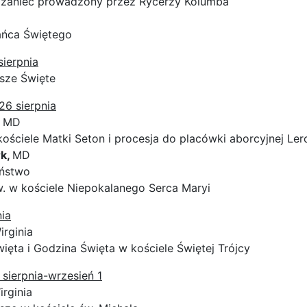
óżaniec prowadzony przez Rycerzy Kolumba
ańca Świętego
sierpnia
sze Święte
26 sierpnia
,
MD
ościele Matki Seton i procesja do placówki aborcyjnej L
rk,
MD
ństwo
. w kościele Niepokalanego Serca Maryi
nia
irginia
ięta i Godzina Święta w kościele Świętej Trójcy
 sierpnia-wrzesień 1
irginia