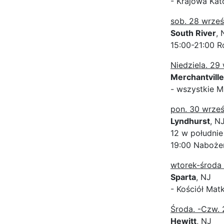
- Krajowa Kat
sob. 28 wrześ
South River
, 
15:00-21:00 R
Niedziela. 29
Merchantville
- wszystkie M
pon. 30 wrześ
Lyndhurst
, N
12 w południe
19:00 Naboże
wtorek-środa 
Sparta
, NJ
- Kościół Matk
Środa. -Czw. 
Hewitt
, NJ