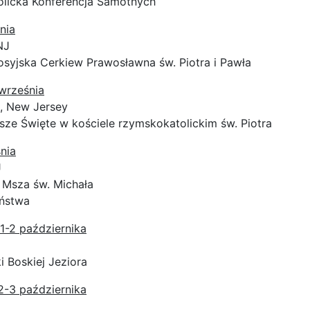
olicka Konferencja Samotnych
nia
NJ
osyjska Cerkiew Prawosławna św. Piotra i Pawła
 września
, New Jersey
sze Święte w kościele rzymskokatolickim św. Piotra
nia
J
 Msza św. Michała
ństwa
1-2 października
i Boskiej Jeziora
2-3 października