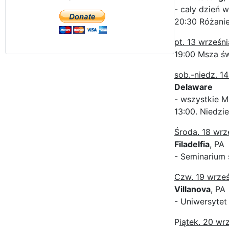
- cały dzień 
20:30 Różanie
pt. 13 wrześni
19:00 Msza św
sob.-niedz. 1
Delaware
- wszystkie M
13:00. Niedzi
Środa. 18 wrz
Filadelfia
, PA
- Seminarium
Czw. 19 wrześ
Villanova
, PA
- Uniwersytet
P
iątek. 20 wr