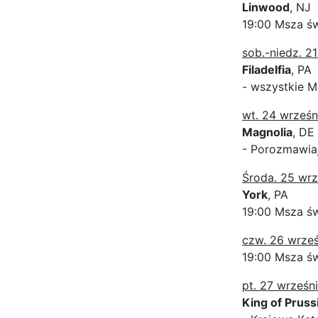
Linwood
, NJ
19:00 Msza św
sob.-niedz. 2
Filadelfia
, PA
- wszystkie M
wt. 24 wrześn
Magnolia
, DE
- Porozmawia
Środa. 25 wrz
York
, PA
19:00 Msza św
czw. 26 wrześ
19:00 Msza św
pt. 27 wrześn
King of Pruss