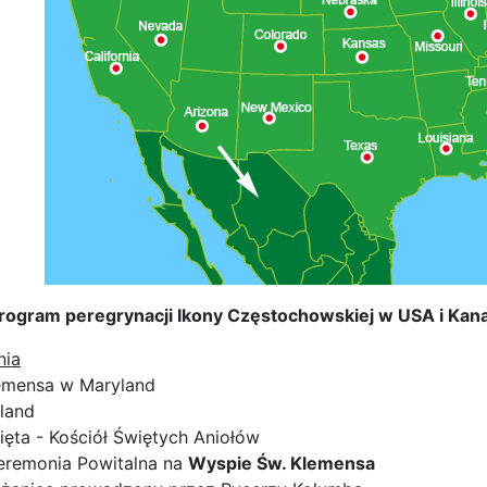
rogram peregrynacji Ikony Częstochowskiej w USA i Kana
nia
emensa w Maryland
yland
ęta - Kościół Świętych Aniołów
Ceremonia Powitalna na
Wyspie Św. Klemensa