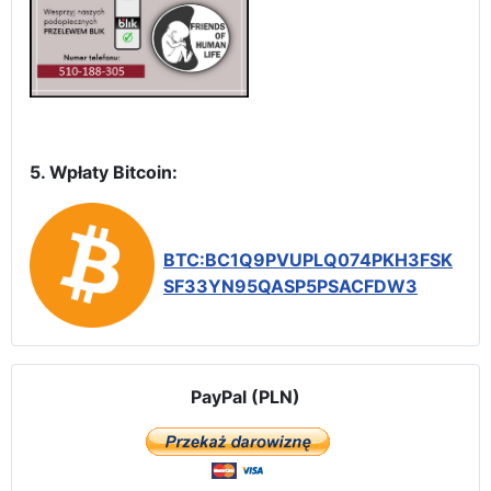
5. Wpłaty Bitcoin:
BTC:BC1Q9PVUPLQ074PKH3FSK
SF33YN95QASP5PSACFDW3
PayPal (PLN)