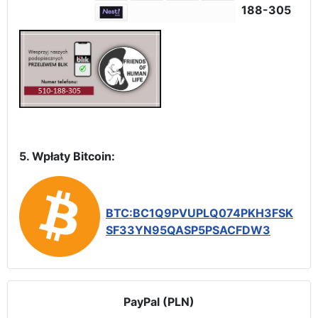
188-305
5. Wpłaty Bitcoin:
BTC:BC1Q9PVUPLQ074PKH3FSK
SF33YN95QASP5PSACFDW3
PayPal (PLN)