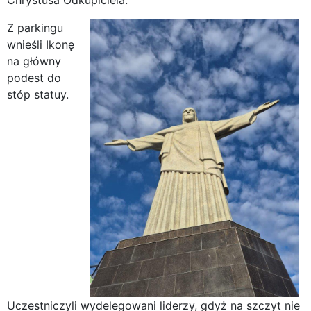
Chrystusa Odkupiciela.
Z parkingu
wnieśli Ikonę
na główny
podest do
stóp statuy.
Uczestniczyli wydelegowani liderzy, gdyż na szczyt nie