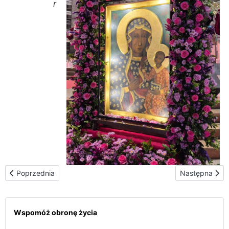
r
Poprzednia strona: Matka Boża w Ikonie Częstochowskiej odwiedz
Następna stron
Poprzednia
Następna
Wspomóż obronę życia