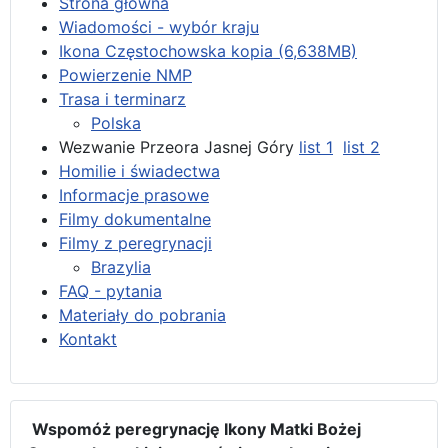
Strona główna
Wiadomości - wybór kraju
Ikona Częstochowska kopia (6,638MB)
Powierzenie NMP
Trasa i terminarz
Polska
Wezwanie Przeora Jasnej Góry
list 1
list 2
Homilie i świadectwa
Informacje prasowe
Filmy dokumentalne
Filmy z peregrynacji
Brazylia
FAQ - pytania
Materiały do pobrania
Kontakt
Wspomóż peregrynację Ikony Matki Bożej