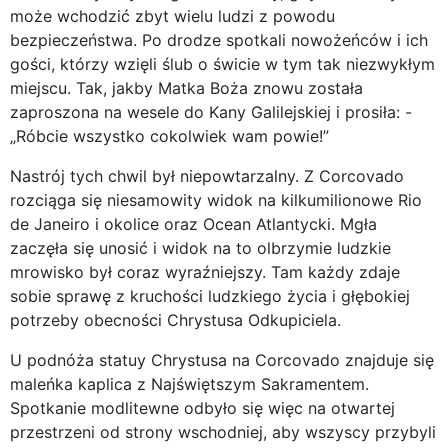
może wchodzić zbyt wielu ludzi z powodu
bezpieczeństwa. Po drodze spotkali nowożeńców i ich
gości, którzy wzięli ślub o świcie w tym tak niezwykłym
miejscu. Tak, jakby Matka Boża znowu została
zaproszona na wesele do Kany Galilejskiej i prosiła: -
„Róbcie wszystko cokolwiek wam powie!”
Nastrój tych chwil był niepowtarzalny. Z Corcovado
rozciąga się niesamowity widok na kilkumilionowe Rio
de Janeiro i okolice oraz Ocean Atlantycki. Mgła
zaczęła się unosić i widok na to olbrzymie ludzkie
mrowisko był coraz wyraźniejszy. Tam każdy zdaje
sobie sprawę z kruchości ludzkiego życia i głębokiej
potrzeby obecności Chrystusa Odkupiciela.
U podnóża statuy Chrystusa na Corcovado znajduje się
maleńka kaplica z Najświętszym Sakramentem.
Spotkanie modlitewne odbyło się więc na otwartej
przestrzeni od strony wschodniej, aby wszyscy przybyli