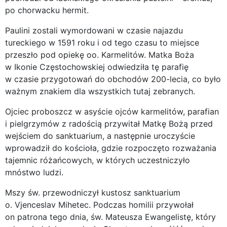
po chorwacku hermit.
Paulini zostali wymordowani w czasie najazdu
tureckiego w 1591 roku i od tego czasu to miejsce
przeszło pod opiekę oo. Karmelitów. Matka Boża
w Ikonie Częstochowskiej odwiedziła tę parafię
w czasie przygotowań do obchodów 200-lecia, co było
ważnym znakiem dla wszystkich tutaj zebranych.
Ojciec proboszcz w asyście ojców karmelitów, parafian
i pielgrzymów z radością przywitał Matkę Bożą przed
wejściem do sanktuarium, a następnie uroczyście
wprowadził do kościoła, gdzie rozpoczęto rozważania
tajemnic różańcowych, w których uczestniczyło
mnóstwo ludzi.
Mszy św. przewodniczył kustosz sanktuarium
o. Vjenceslav Mihetec. Podczas homilii przywołał
on patrona tego dnia, św. Mateusza Ewangelistę, który