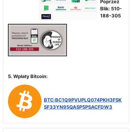
Poprzez
Blik: 510-
188-305
5. Wpłaty Bitcoin:
BTC:BC1Q9PVUPLQ074PKH3FSK
SF33YN95QASP5PSACFDW3