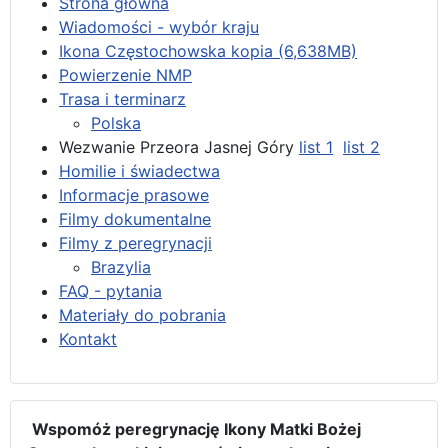
Strona główna
Wiadomości - wybór kraju
Ikona Częstochowska kopia (6,638MB)
Powierzenie NMP
Trasa i terminarz
Polska
Wezwanie Przeora Jasnej Góry
list 1
list 2
Homilie i świadectwa
Informacje prasowe
Filmy dokumentalne
Filmy z peregrynacji
Brazylia
FAQ - pytania
Materiały do pobrania
Kontakt
Wspomóż peregrynację Ikony Matki Bożej