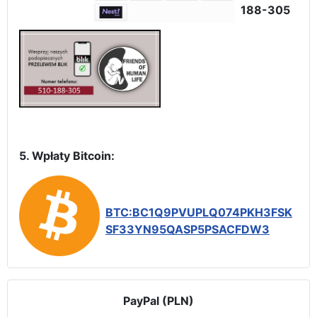
188-305
5. Wpłaty Bitcoin:
BTC:BC1Q9PVUPLQ074PKH3FSK
SF33YN95QASP5PSACFDW3
PayPal (PLN)