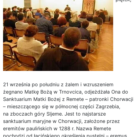
21 września po południu z żalem i wzruszeniem
żegnano Matkę Bożą w Trnovcica, odjeżdżała Ona do
Sanktuarium Matki Bożej z Remete – patronki Chorwacji
– mieszczącego się w północnej części Zagrzebia,
na zboczach góry Sljeme. Jest to najstarsze
sanktuarium maryjne w Chorwacji, założone przez
eremitów paulińskich w 1288 r. Nazwa Remete
pochodzi od łacińskiego określenia pustelni – eremus,