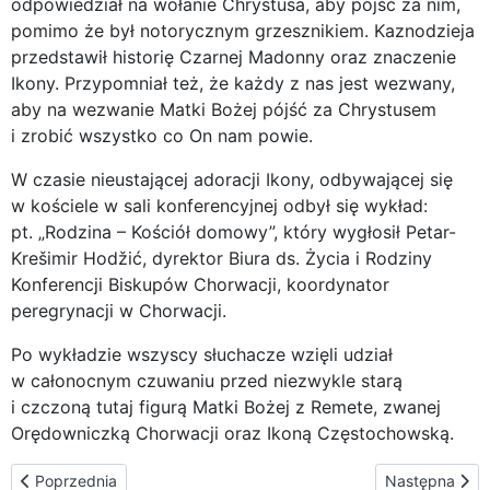
odpowiedział na wołanie Chrystusa, aby pójść za nim,
pomimo że był notorycznym grzesznikiem. Kaznodzieja
przedstawił historię Czarnej Madonny oraz znaczenie
Ikony. Przypomniał też, że każdy z nas jest wezwany,
aby na wezwanie Matki Bożej pójść za Chrystusem
i zrobić wszystko co On nam powie.
W czasie nieustającej adoracji Ikony, odbywającej się
w kościele w sali konferencyjnej odbył się wykład:
pt. „Rodzina – Kościół domowy”, który wygłosił Petar-
Krešimir Hodžić, dyrektor Biura ds. Życia i Rodziny
Konferencji Biskupów Chorwacji, koordynator
peregrynacji w Chorwacji.
Po wykładzie wszyscy słuchacze wzięli udział
w całonocnym czuwaniu przed niezwykle starą
i czczoną tutaj figurą Matki Bożej z Remete, zwanej
Orędowniczką Chorwacji oraz Ikoną Częstochowską.
Poprzednia strona: O świcie u sióstr karmelitanek
Następna stro
Poprzednia
Następna