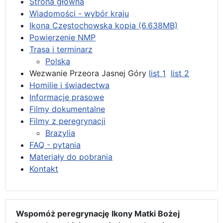
Strona główna
Wiadomości - wybór kraju
Ikona Częstochowska kopia (6,638MB)
Powierzenie NMP
Trasa i terminarz
Polska
Wezwanie Przeora Jasnej Góry
list 1
list 2
Homilie i świadectwa
Informacje prasowe
Filmy dokumentalne
Filmy z peregrynacji
Brazylia
FAQ - pytania
Materiały do pobrania
Kontakt
Wspomóż peregrynację Ikony Matki Bożej