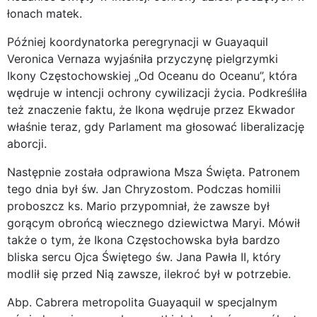
łonach matek.
Później koordynatorka peregrynacji w Guayaquil
Veronica Vernaza wyjaśniła przyczynę pielgrzymki
Ikony Częstochowskiej „Od Oceanu do Oceanu”, która
wędruje w intencji ochrony cywilizacji życia. Podkreśliła
też znaczenie faktu, że Ikona wędruje przez Ekwador
właśnie teraz, gdy Parlament ma głosować liberalizację
aborcji.
Następnie została odprawiona Msza Święta. Patronem
tego dnia był św. Jan Chryzostom. Podczas homilii
proboszcz ks. Mario przypomniał, że zawsze był
gorącym obrońcą wiecznego dziewictwa Maryi. Mówił
także o tym, że Ikona Częstochowska była bardzo
bliska sercu Ojca Świętego św. Jana Pawła II, który
modlił się przed Nią zawsze, ilekroć był w potrzebie.
Abp. Cabrera metropolita Guayaquil w specjalnym