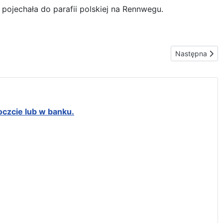
pojechała do parafii polskiej na Rennwegu.
Następna stron
Następna
oczcie lub w banku.