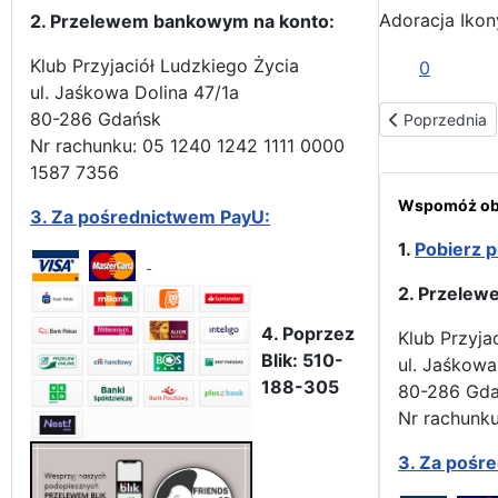
Adoracja Ikon
2. Przelewem bankowym na konto:
Klub Przyjaciół Ludzkiego Życia
0
ul. Jaśkowa Dolina 47/1a
80-286 Gdańsk
Poprzednia str
Poprzednia
Nr rachunku: 05 1240 1242 1111 0000
1587 7356
Wspomóż obr
3.
Za pośrednictwem PayU:
1.
Pobierz p
2. Przelew
4. Poprzez
Klub Przyja
Blik: 510-
ul. Jaśkowa
188-305
80-286 Gd
Nr rachunku
3.
Za pośr