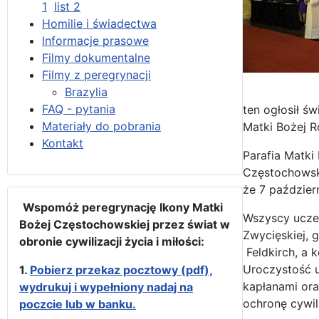
1
list 2
Homilie i świadectwa
Informacje prasowe
Filmy dokumentalne
Filmy z peregrynacji
Brazylia
FAQ - pytania
ten ogłosił ś
Materiały do pobrania
Matki Bożej 
Kontakt
Parafia Matki
Częstochowski
że 7 paździer
Wspomóż peregrynację Ikony Matki
Wszyscy uczes
Bożej Częstochowskiej przez świat w
Zwycięskiej, 
obronie cywilizacji życia i miłości:
Feldkirch, a 
Uroczystość u
1.
Pobierz przekaz pocztowy (pdf),
kapłanami ora
wydrukuj i wypełniony nadaj na
ochronę cywili
poczcie lub w banku.