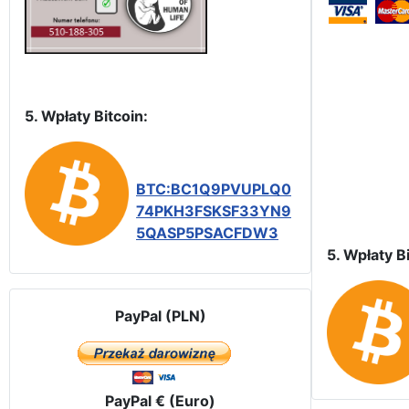
5. Wpłaty Bitcoin:
BTC:BC1Q9PVUPLQ0
74PKH3FSKSF33YN9
5QASP5PSACFDW3
5. Wpłaty Bi
PayPal (PLN)
PayPal € (Euro)