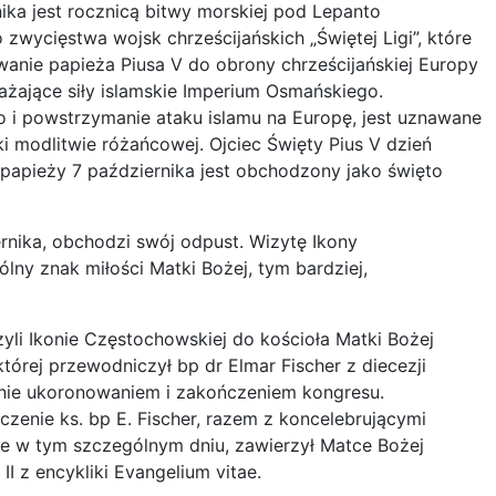
ika jest rocznicą bitwy morskiej pod Lepanto
zwycięstwa wojsk chrześcijańskich „Świętej Ligi”, które
wanie papieża Piusa V do obrony chrześcijańskiej Europy
żające siły islamskie Imperium Osmańskiego.
 i powstrzymanie ataku islamu na Europę, jest uznawane
ki modlitwie różańcowej. Ojciec Święty Pius V dzień
h papieży 7 października jest obchodzony jako święto
ernika, obchodzi swój odpust. Wizytę Ikony
ny znak miłości Matki Bożej, tym bardziej,
li Ikonie Częstochowskiej do kościoła Matki Bożej
tórej przewodniczył bp dr Elmar Fischer z diecezji
eśnie ukoronowaniem i zakończeniem kongresu.
czenie ks. bp E. Fischer, razem z koncelebrującymi
ie w tym szczególnym dniu, zawierzył Matce Bożej
II z encykliki Evangelium vitae.