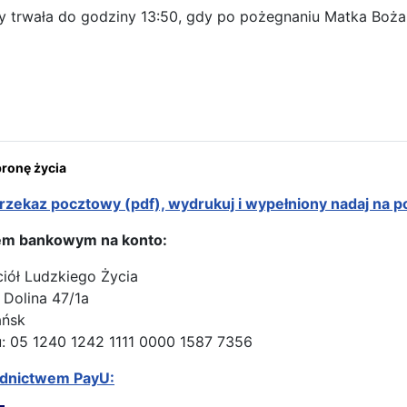
y trwała do godziny 13:50, gdy po pożegnaniu Matka Boża 
ona: Wiedeń – Królowa Polski w parafii polskiej na Rennwegu
onę życia
rzekaz pocztowy (pdf), wydrukuj i wypełniony nadaj na p
em bankowym na konto:
ciół Ludzkiego Życia
 Dolina 47/1a
ańsk
: 05 1240 1242 1111 0000 1587 7356
ednictwem PayU: