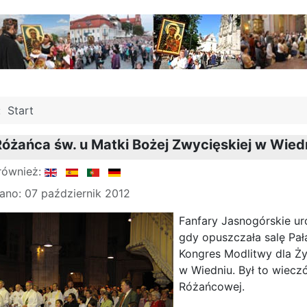
j:
Start
Różańca św. u Matki Bożej Zwycięskiej w Wied
również:
ano: 07 październik 2012
Fanfary Jasnogórskie u
gdy opuszczała salę Pał
Kongres Modlitwy dla Ży
w Wiedniu. Był to wieczó
Różańcowej.