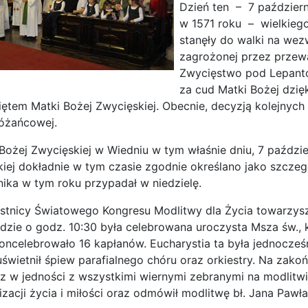
Dzień ten – 7 październ
w 1571 roku – wielkiego 
stanęły do walki na wez
zagrożonej przez przewa
Zwycięstwo pod Lepanto
za cud Matki Bożej dzię
więtem Matki Bożej Zwycięskiej. Obecnie, decyzją kolejnyc
Różańcowej.
 Bożej Zwycięskiej w Wiedniu w tym właśnie dniu, 7 paździ
ej dokładnie w tym czasie zgodnie określano jako szczegól
nika w tym roku przypadał w niedzielę.
tnicy Światowego Kongresu Modlitwy dla Życia towarzyszy
gdzie o godz. 10:30 była celebrowana uroczysta Msza św., k
koncelebrowało 16 kapłanów. Eucharystia ta była jednocz
świetnił śpiew parafialnego chóru oraz orkiestry. Na zakoń
z w jedności z wszystkimi wiernymi zebranymi na modlitw
zacji życia i miłości oraz odmówił modlitwę bł. Jana Pawła 