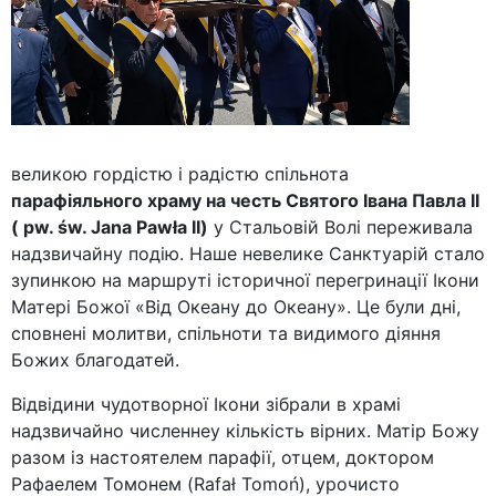
великою гордістю і радістю спільнота
парафіяльного храму на честь Святого Івана Павла ІІ
( pw. św. Jana Pawła II)
у Стальовій Волі переживала
надзвичайну подію. Наше невелике Санктуарій стало
зупинкою на маршруті історичної перегринації Ікони
Матері Божої «Від Океану до Океану». Це були дні,
сповнені молитви, спільноти та видимого діяння
Божих благодатей.
Відвідини чудотворної Ікони зібрали в храмі
надзвичайно численнеу кількість вірних. Матір Божу
разом із настоятелем парафії, отцем, доктором
Рафаелем Томонем (Rafał Tomoń), урочисто