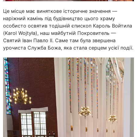
Це місце має виняткове історичне значення —
наріжний камінь під будівництво цього храму
особисто освятив тодішній єпископ Кароль Войтила
(Karol Wojtyła), наш майбутній Покровитель —
Святий Іван Павло ІІ. Саме там була звершена
урочиста Служба Божа, яка стала серцем усієї події.