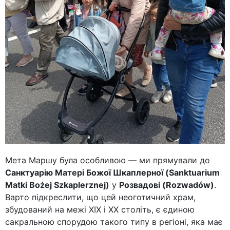
Мета Маршу була особливою — ми прямували до
Санктуарію Матері Божої Шкаплерної (Sanktuarium
Matki Bożej Szkaplerznej)
у
Розвадові (Rozwadów)
.
Варто підкреслити, що цей неоготичний храм,
збудований на межі XIX і XX століть, є єдиною
сакральною спорудою такого типу в регіоні, яка має