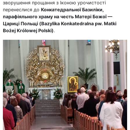
зворушення прощання з Іконою урочистості
перенеслися до
Конкатедральної Базиліки,
парафіяльного храму на честь Матері Божої —
Цариці Польщі (Bazylika Konkatedralna pw. Matki
Bożej Królowej Polski)
.