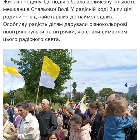
Життя і Родину. Ця подія зібрала величезну кількість
мешканців Стальової Волі. У радісній ході йшли цілі
родини — від найстарших до наймолодших.
Особливу радість дітям дарували різнокольорові
повітряні кульки та вітрячки, які стали символом
цього радісного свята.