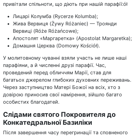
привітали спільноти, що діють при нашій парафії:ół
Лицарі Колумба (Rycerze Kolumba);
Жива Вервиця (Żywy Różaniec) — Троянди
Вервиці (Róże Różańcowe);
Апостолят «Маргаретка» (Apostolat Margaretka);
Домашня Церква (Domowy Kościół).
У молитовному чуванні взяли участь не лише наші
парафіяни, а й численні друзі парафії. Час,
проведений перед обличчям Марії, став для
багатьох джерелом глибоких духовних переживань.
Через заступництво Матері Божої на всіх, хто з
довірою приносив свої намірення, зійшло багато
особистих благодатей.
Слідами святого Покровителя до
Конкатедральної Базиліки
Після завершення часу перегринації та сповненого